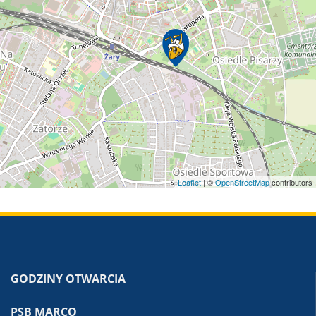
Leaflet
| ©
OpenStreetMap
contributors
GODZINY OTWARCIA
PSB MARCO