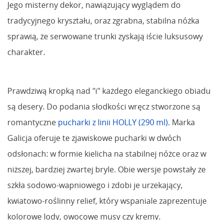
Jego misterny dekor, nawiązujący wyglądem do
tradycyjnego kryształu, oraz zgrabna, stabilna nóżka
sprawią, że serwowane trunki zyskają iście luksusowy
charakter.
Prawdziwą kropką nad "i" każdego eleganckiego obiadu
są desery. Do podania słodkości wręcz stworzone są
romantyczne
pucharki z linii HOLLY (290 ml)
. Marka
Galicja oferuje te zjawiskowe pucharki w dwóch
odsłonach: w formie kielicha na stabilnej nóżce oraz w
niższej, bardziej zwartej bryle. Obie wersje powstały ze
szkła sodowo-wapniowego i zdobi je urzekający,
kwiatowo-roślinny relief, który wspaniale zaprezentuje
kolorowe lody, owocowe musy czy kremy.